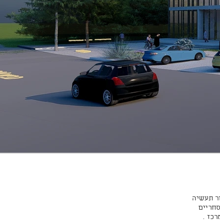
ר תעשיה
סחריים
כז .