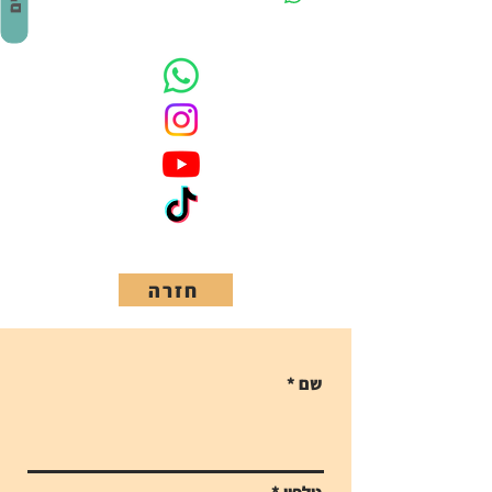
אווירה מרגיעה בכל חלל. בגודל של 25 ס"מ גובה 
ו-10 ס"מ קוטר בבסיסו, הוא מיועד לנורת E14, עם 
המלצה להשתמש באור חם קטן אך עוצמתי לאפקט 
מירבי. עם זמן ייצור משוער של 4-6 שבועות, מנורת 
שולחן ייחודית זו מגלמת אומנות פונקציונלית במיטבה
חזרה
שם