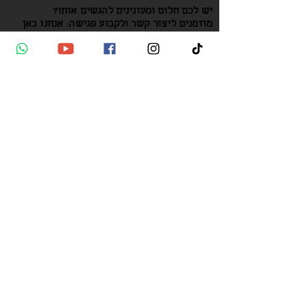
יש לכם חלום ומעונינים להגשים אותו?
מוזמנים ליצור קשר ולקבוע פגישה. אנחנו כאן
בשבילכם
צור/י קשר
כתובת
הדגניות 25/5
קריית טבעון
טל':
054-7575990
אימייל:
office@hbarc.co.il