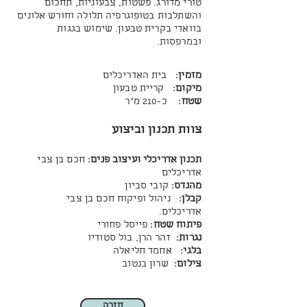
טורי מדורג.
פשטות, צבעוניות, תחכום
והשתלבות בטופוגרפיה תלולה וחורש אלונים
בוואדי בקרית טבעון.
שימוש בגגות
ובמרפסות.
מזמין:
בית האדריכלים
מיקום:
קריית טבעון
שטח:
כ-210 מ"ר
צוות תכנון וביצוע
תכנון אדריכלי ועיצוב פנים:
חכם בן צבי
אדריכלים
מהנדס:
קובי סביון
קבלן:
ניהול ופיקוח חכם בן צבי
אדריכלים.
פיתוח
שטח:
פייסל פחורי
נגרות:
זהר הרן, בול סטודיו
בלגי:
אחמד חליאלה
צילום:
שרון בנטוב
חזרה