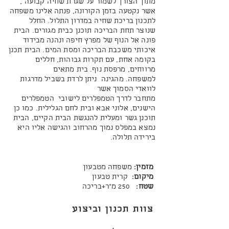
מתוך הצורך לשמור על שגרת שחיה קבועה ,
אשר נקטעה בזמן הקורונה, פנתה אלינו משפחה
לתכנון בריכת שחיה במדרון התלול. החלל
שנוצר תחת הבריכה תוכנן כבית מגורים.
הבית
פונה אל הנוף של מפרץ חיפה ונהנה מבידוד
איכותי משכבת הבריכה ומסת המים.
הבית תכנן
בקומה אחת, עם תקרות גבוהות, חללים
מרווחים, מרפסת נוף. בית מתאים
למשפחה.
מהגינה ניתן לרדת בשביל מדרגות
לוואדי הסמוך אשר
מתחבר לדרך הטמפלרים לישובי הטמפלרים
הישנים, אלוני אבא ובית לחם הגלילית.
כמו כן
תוכנן גשר ומעלית להנגשת הבית הקיים, הבית
נמצא במפלס נמוך מהרחוב והגישה אליו היא
בירידה תלולה.
מזמין:
משפחה מטבעון
מיקום:
קרית טבעון
שטח:
250 מ"ר+בריכה
צוות תכנון וביצוע