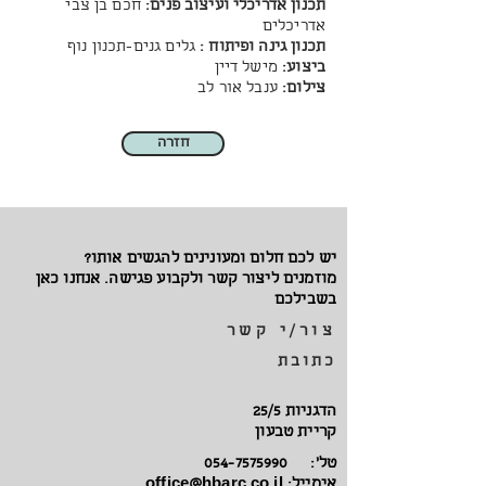
תכנון אדריכלי ועיצוב פנים:
חכם בן צבי
אדריכלים
תכנון גינה ופיתוח :
גלים גנים-תכנון נוף
ביצוע:
מישל דיין
צילום:
ענבל אור לב
חזרה
יש לכם חלום ומעונינים להגשים אותו?
מוזמנים ליצור קשר ולקבוע פגישה. אנחנו כאן
בשבילכם
צור/י קשר
כתובת
הדגניות 25/5
קריית טבעון
טל':
054-7575990
אימייל:
office@hbarc.co.il