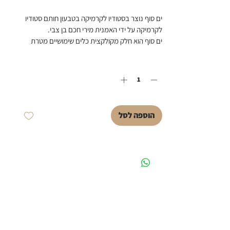
ים סוף נוצר בסטודיו לקרמיקה בטבעון חותם סטודיו 
לקרמיקה על ידי האמנית מירי חכם בן צבי.
ים סוף הוא חלק מקולקצית כלים שימושיים מטרת 
הקולקציה היא להנגיש את אמנות הקרמיקה להיות 
כמות
*
אמנות שימושית ולהעניק ליומיום שלכם חוויה נעימה 
ולצבור זכרונות סנטימנטליים. גובה המוצר כ 20 ס"מ 
ובקוטר של כ 10 ס"מ  נפח הקנקן הוא של כ 800 מ"ל 
ים סוף מתאים למשקאות חמים וקרים ניתן להזמין 
מראש זמן היצור 4-6 שבועות
הוספה לסל