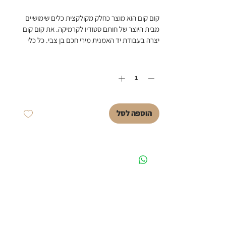
קום קום הוא מוצר כחלק מקולקצית כלים שימושיים 
מבית היוצר של חותם סטודיו לקרמיקה. את קום קום 
יצרה בעבודת יד האמנית מירי חכם בן צבי. כל כלי 
בקולקציית כלים שימושיים נעשה באהבה גדולה 
כמות
*
ומרצון להפוך כל מוצר לאמנות שימושית.
קום קום עשוי מחימר כהה עם גלזורה פנימית , ידית 
המכסה של קום קום עשויה מחוט נחושת. ניתן לשם 
את הכלי במדיח.
ניתן להזמין מראש את המוצר זמן היצור כ 4 שבועות.
הוספה לסל