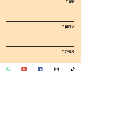
שם
טלפון
אמייל
הודעה
Send