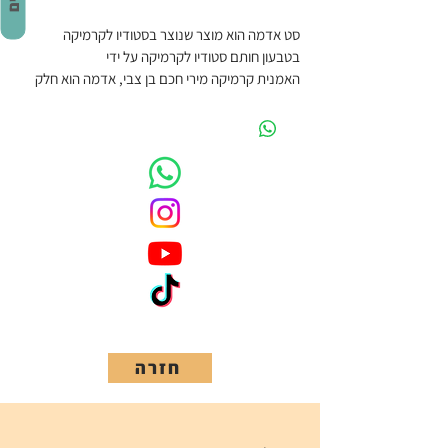
סט אדמה הוא מוצר שנוצר בסטודיו לקרמיקה 
בטבעון חותם סטודיו לקרמיקה על ידי 
האמנית קרמיקה מירי חכם בן צבי, אדמה הוא חלק 
מקולקצית כלים שימושיים מטרת הקולקציה
להנגיש את אומנות הקרמיקה להיות אמנות שימושית 
שתלווה אתכם לאורך כל היום ותוסיף לכם חוויה 
נעימה ומלאת זכרונות סנטימנטליים. ניתן להזמין 
מראש זמן היצור  4-6 שבועות. בסט אדמה יש 3 
צנצנות בגדלים שונים המיועדות לאחסון מוצרים 
יבשים.
מידות הצנצנות:
1. קוטר 12 ס"מ  גובה 12 ס"מ
2. קוטר 11 ס"מ גובה 9 ס"מ
3. קוטר 12 ס"מ גובה 13 ס"מ
חזרה