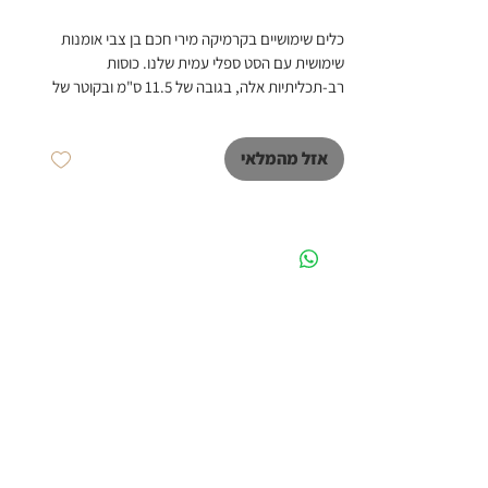
כלים שימושיים בקרמיקה מירי חכם בן צבי אומנות 
שימושית עם הסט ספלי עמית שלנו. כוסות 
רב-תכליתיות אלה, בגובה של 11.5 ס"מ ובקוטר של 
7 ס"מ, מושלמות להנאה ממשקאות חמים וקרים 
כאחד. מעוצב מחימר לבן, כל כוס מעוטרת בגווני 
אזל מהמלאי
זיגוג משתנים, המציגים שילוב הרמוני של אומנות 
ושימושיות. במחיר של סט של 4 כוסות, הם ניתנים 
למדיח כלים לנוחיותכם.
ניתן להזמין מראש מוצר זה, זמן היצור כ 6-8 שבועות. 