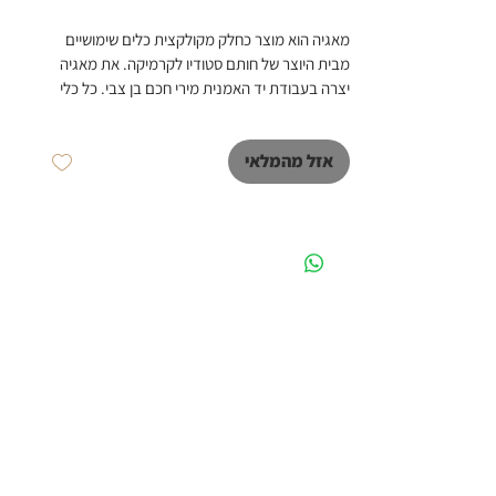
מאגיה הוא מוצר כחלק מקולקצית כלים שימושיים 
מבית היוצר של חותם סטודיו לקרמיקה. את מאגיה 
יצרה בעבודת יד האמנית מירי חכם בן צבי. כל כלי 
בקולקציית כלים שימושיים נעשה באהבה גדולה 
ומרצון להפוך כל מוצר לאמנות שימושית. מאגיה עשוי 
אזל מהמלאי
מחימר שחור עם ידית אפורה גובה 7 ס"מ ,קוטר 9 
ס"מ ניתן לשם את הכלי במדיח ניתן להזמין מראש 
את המוצר זמן היצור כ 6-8 שבועות.