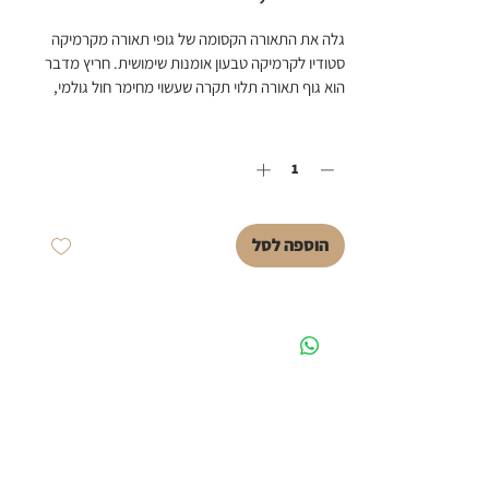
גלה את התאורה הקסומה של גופי תאורה מקרמיקה 
סטודיו לקרמיקה טבעון אומנות שימושית. חריץ מדבר 
הוא גוף תאורה תלוי תקרה שעשוי מחימר חול גולמי, 
פולט זוהר חם דרך הפתח הייחודי שלו, מושלם 
כמות
*
ליצירת אווירה מקומית מיוחדת. בקוטר של 14 ס"מ 
ובגובה 16 ס"מ, ניתן לשלב אותו בצורה חלקה ליד 
המיטה או בכניסה לבית. תואם לנורת E14, אנו 
ממליצים להשתמש באור חם ורך כגון נורת נימה כדי 
לשפר את האווירה האינטימית. התאם אישית את 
הוספה לסל
עוצמת האור בהתבסס על המיקום הספציפי בחלל 
שלך לקבלת אפקט אופטימלי. 