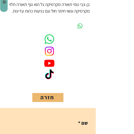
בן צבי גופי תאורה מקרמיקה גל הוא גוף תאורה תלוי 
מקרמיקה עשוי חימר חול עם נגיעות כהות עדינות. 
היצירה המעודנת הזו פולטת אור חם ורך המושלם 
עבור פינות אוכל או מטבחים. עם קוטר של 35 ס"מ 
וגובה של 15 ס"מ, הוא מיועד להכיל נורות E27, 
באופן אידיאלי אלו עם זוהר חם ועדין כמו נורת חוט 
נימה. זמן ייצור 4-6 שבועות בהזמנה מראש.
חזרה
שם