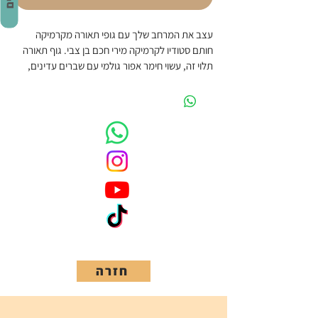
עצב את המרחב שלך עם גופי תאורה מקרמיקה 
חותם סטודיו לקרמיקה מירי חכם בן צבי. גוף תאורה 
תלוי זה, עשוי חימר אפור גולמי עם שברים עדינים, 
פולט אור ייחודי. בגודל של 15 ס"מ קוטר ו-18 ס"מ 
גובה, הוא מושלם כיצירה עצמאית כדי להדגיש את 
הייחודיות שלו.  תואם נורות E27, מה שמאפשר 
להתאים את עוצמת האור למיקומו. זזמן ייצור של 4-6 
שבועות בהזמנה מראש.
חזרה