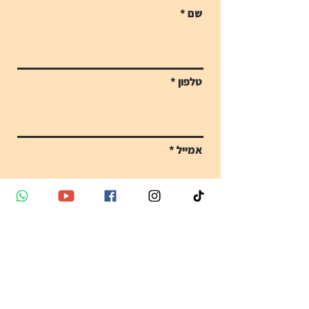
שם
טלפון
אמייל
הודעה
Send